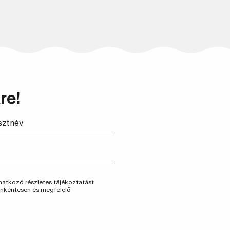
Keresés
re!
vonatkozó részletes tájékoztatást
önkéntesen és megfelelő