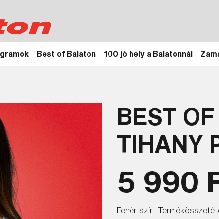
ogramok
Best of Balaton
100 jó hely a Balatonnál
Zamá
BEST OF
TIHANY 
5 990 
Fehér szín. Termékösszeté