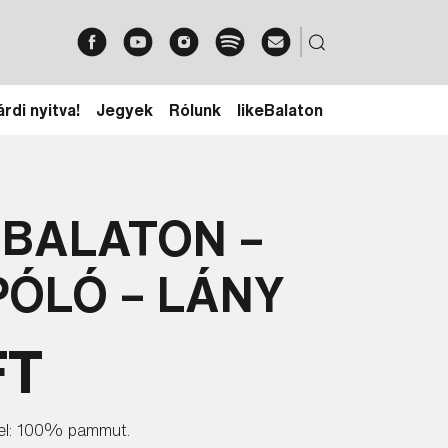
rdi nyitva!
Jegyek
Rólunk
likeBalaton
 BALATON –
PÓLÓ – LÁNY
FT
tel: 100% pammut.