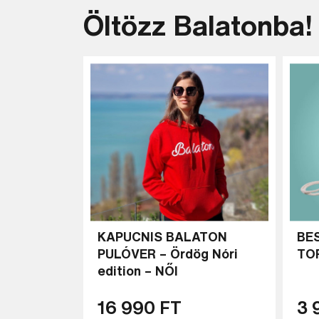
Öltözz Balatonba!
KAPUCNIS BALATON
BE
PULÓVER – Ördög Nóri
TO
edition – NŐI
16 990 FT
3 