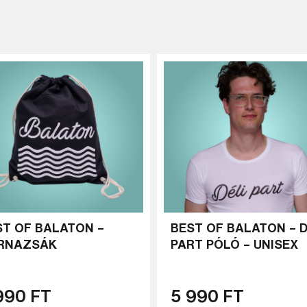
Keresés
ST OF BALATON –
BEST OF BALATON – D
RNAZSÁK
PART PÓLÓ – UNISEX
990 FT
5 990 FT