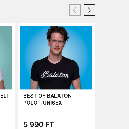
ÉLI
BEST OF BALATON –
BEST OF 
PÓLÓ – UNISEX
PÓLÓ – L
5 990 FT
5 990 