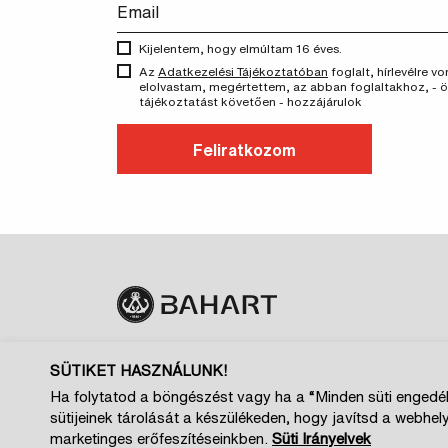
Kijelentem, hogy elmúltam 16 éves.
Az
Adatkezelési Tájékoztatóban
foglalt, hírlevélre 
elolvastam, megértettem, az abban foglaltakhoz, - 
tájékoztatást követően - hozzájárulok
Feliratkozom
SÜTIKET HASZNÁLUNK!
Impresszum
Adatkezelési és cookie tá
Ha folytatod a böngészést vagy ha a “Minden süti engedél
sütijeinek tárolását a készülékeden, hogy javítsd a webhe
Magazin kiajánló
Cookie beállítások
marketinges erőfeszítéseinkben.
Süti Irányelvek