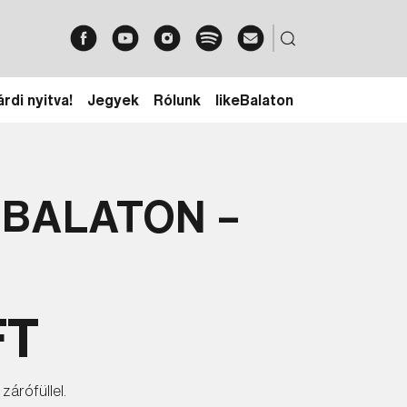
rdi nyitva!
Jegyek
Rólunk
likeBalaton
 BALATON –
FT
árófüllel.