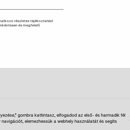
vonatkozó részletes tájékoztatást
önkéntesen és megfelelő
jékoztatók
Szponzoroknak
yezése,” gombra kattintasz, elfogadod az első- és harmadik fél
ly navigációt, elemezhessük a webhely használatát és segíts