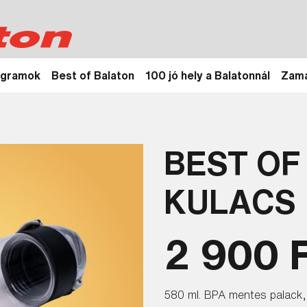
ogramok
Best of Balaton
100 jó hely a Balatonnál
Zamá
BEST OF
KULACS
2 900 
580 ml. BPA mentes palack, z