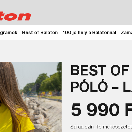
ogramok
Best of Balaton
100 jó hely a Balatonnál
Zamá
BEST OF
PÓLÓ – 
5 990 
Sárga szín. Termékösszetét