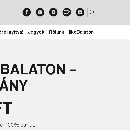
rdi nyitva!
Jegyek
Rólunk
likeBalaton
 BALATON –
LÁNY
FT
el: 100% pamut.