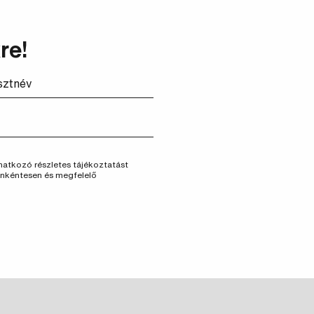
re!
vonatkozó részletes tájékoztatást
önkéntesen és megfelelő