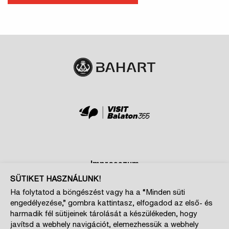
Impresszum
SÜTIKET HASZNÁLUNK!
Adatkezelési és cookie tájékoztatók
Ha folytatod a böngészést vagy ha a “Minden süti
Szponzoroknak
engedélyezése,” gombra kattintasz, elfogadod az első- és
Magazin kiajánló
harmadik fél sütijeinek tárolását a készülékeden, hogy
javítsd a webhely navigációt, elemezhessük a webhely
Cookie beállítások