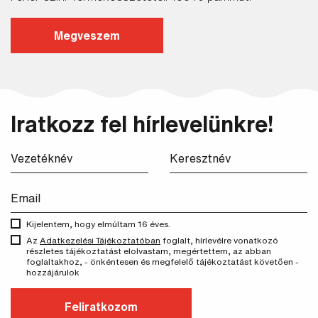
Megveszem
Keresés
Iratkozz fel hírlevelünkre!
Kijelentem, hogy elmúltam 16 éves.
Az
Adatkezelési Tájékoztatóban
foglalt, hírlevélre vonatkozó
részletes tájékoztatást elolvastam, megértettem, az abban
foglaltakhoz, - önkéntesen és megfelelő tájékoztatást követően -
hozzájárulok
Feliratkozom