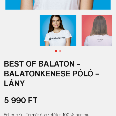
BEST OF BALATON –
BALATONKENESE PÓLÓ –
LÁNY
5 990 FT
Fehér szín. Termékösszetétel: 100% pammut.