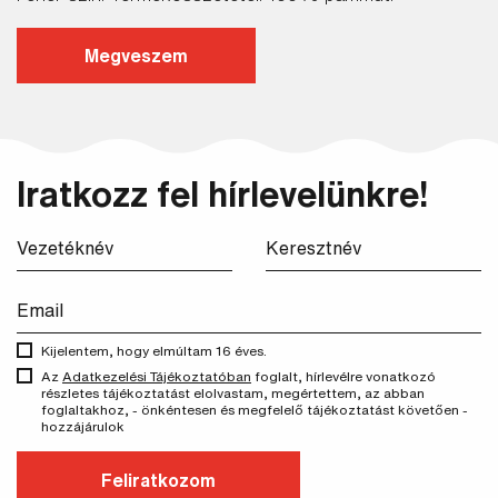
Megveszem
Keresés
Iratkozz fel hírlevelünkre!
Kijelentem, hogy elmúltam 16 éves.
Az
Adatkezelési Tájékoztatóban
foglalt, hírlevélre vonatkozó
részletes tájékoztatást elolvastam, megértettem, az abban
foglaltakhoz, - önkéntesen és megfelelő tájékoztatást követően -
hozzájárulok
Feliratkozom