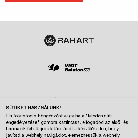
Impresszum
SÜTIKET HASZNÁLUNK!
Adatkezelési és cookie tájékoztatók
Ha folytatod a böngészést vagy ha a “Minden süti
Szponzoroknak
engedélyezése,” gombra kattintasz, elfogadod az első- és
Magazin kiajánló
harmadik fél sütijeinek tárolását a készülékeden, hogy
javítsd a webhely navigációt, elemezhessük a webhely
Cookie beállítások