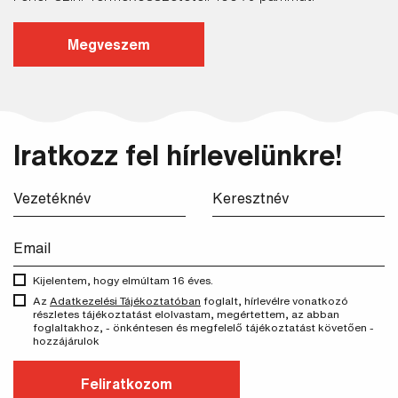
Megveszem
Keresés
Iratkozz fel hírlevelünkre!
Kijelentem, hogy elmúltam 16 éves.
Az
Adatkezelési Tájékoztatóban
foglalt, hírlevélre vonatkozó
részletes tájékoztatást elolvastam, megértettem, az abban
foglaltakhoz, - önkéntesen és megfelelő tájékoztatást követően -
hozzájárulok
Feliratkozom