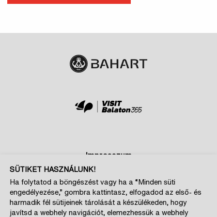
Impresszum
SÜTIKET HASZNÁLUNK!
Adatkezelési és cookie tájékoztatók
Ha folytatod a böngészést vagy ha a “Minden süti
Szponzoroknak
engedélyezése,” gombra kattintasz, elfogadod az első- és
Magazin kiajánló
harmadik fél sütijeinek tárolását a készülékeden, hogy
javítsd a webhely navigációt, elemezhessük a webhely
Cookie beállítások