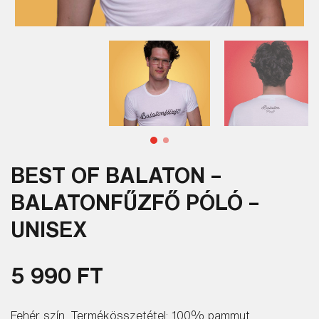
BEST OF BALATON –
BALATONFŰZFŐ PÓLÓ –
UNISEX
5 990 FT
Fehér szín. Termékösszetétel: 100% pammut.