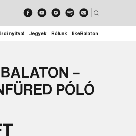
rdi nyitva!
Jegyek
Rólunk
likeBalaton
 BALATON –
NFÜRED PÓLÓ
FT