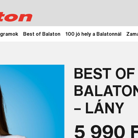
ogramok
Best of Balaton
100 jó hely a Balatonnál
Zamá
BEST OF
BALATO
– LÁNY
5 990 