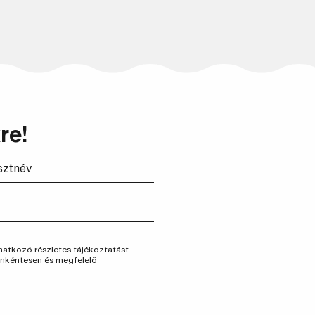
Keresés
re!
vonatkozó részletes tájékoztatást
önkéntesen és megfelelő