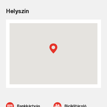
Helyszín
Keresés
Bankkártyás
Biciklitároló