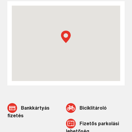
Keresés
Bankkártyás
Biciklitároló
fizetés
Fizetős parkolási
lehetőség