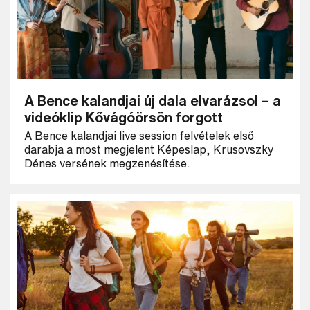
A Bence kalandjai új dala elvarázsol – a
videóklip Kővágóörsön forgott
A Bence kalandjai live session felvételek első
darabja a most megjelent Képeslap, Krusovszky
Dénes versének megzenésítése.