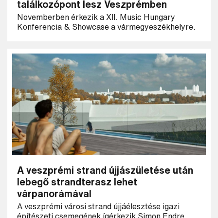
találkozópont lesz Veszprémben
Novemberben érkezik a XII. Music Hungary
Konferencia & Showcase a vármegyeszékhelyre.
A veszprémi strand újjászületése után
lebegő strandterasz lehet
várpanorámával
A veszprémi városi strand újjáélesztése igazi
építészeti csemegének ígérkezik Simon Endre