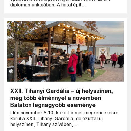
diplomamunkájában. A fiatal épít...
XXII. Tihanyi Gardália – új helyszínen,
még több élménnyel a novemberi
Balaton legnagyobb eseménye
Idén november 8-10. között ismét megrendezésre
kerül a XXII. Tihanyi Gardália, de ezúttal új
helyszínen, Tihany szívében, ...