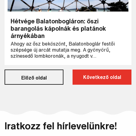
Hétvége Balatonbogláron: őszi
barangolás kápolnák és platánok
árnyékában
Ahogy az ősz beköszönt, Balatonboglár festői
szépsége új arcát mutatja meg. A gyönyörű,
színesedő lombkoronák, a nyugodt v...
Következő oldal
Előző oldal
Iratkozz fel hírlevelünkre!