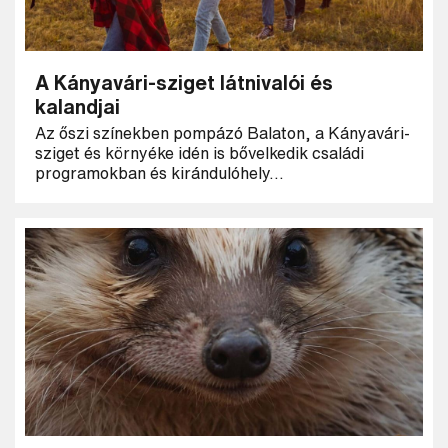
A Kányavári-sziget látnivalói és
kalandjai
Az őszi színekben pompázó Balaton, a Kányavári-
sziget és környéke idén is bővelkedik családi
programokban és kirándulóhely...
Keresés