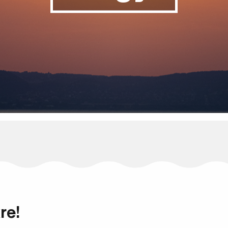
Keresés
re!