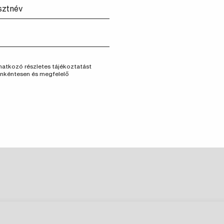
vonatkozó részletes tájékoztatást
önkéntesen és megfelelő