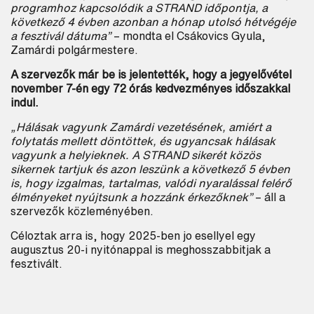
programhoz kapcsolódik a STRAND időpontja, a
következő 4 évben azonban a hónap utolsó hétvégéje
a fesztivál dátuma”
– mondta el Csákovics Gyula,
Keresés
Zamárdi polgármestere.
A szervezők már be is jelentették, hogy a jegyelővétel
november 7-én egy 72 órás kedvezményes időszakkal
indul.
„Hálásak vagyunk Zamárdi vezetésének, amiért a
folytatás mellett döntöttek, és ugyancsak hálásak
vagyunk a helyieknek. A STRAND sikerét közös
sikernek tartjuk és azon leszünk a következő 5 évben
is, hogy izgalmas, tartalmas, valódi nyaralással felérő
élményeket nyújtsunk a hozzánk érkezőknek”
– áll a
szervezők közleményében.
Céloztak arra is, hogy 2025-ben jo esellyel egy
augusztus 20-i nyitónappal is meghosszabbitjak a
fesztivált.