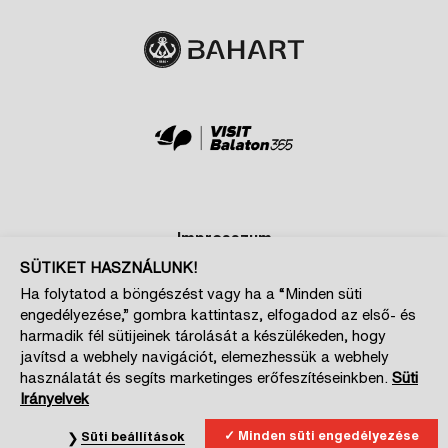
Impresszum
SÜTIKET HASZNÁLUNK!
Adatkezelési és cookie tájékoztatók
Ha folytatod a böngészést vagy ha a “Minden süti
Szponzoroknak
engedélyezése,” gombra kattintasz, elfogadod az első- és
Magazin kiajánló
harmadik fél sütijeinek tárolását a készülékeden, hogy
javítsd a webhely navigációt, elemezhessük a webhely
Cookie beállítások
használatát és segíts marketinges erőfeszítéseinkben.
Süti
Irányelvek
Minden süti engedélyezése
Süti beállítások