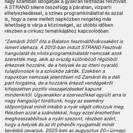
nagy számban látogatják a gyakran teltházas fesztivált.
A STRAND sikere összefügg a páratlan, vízparti
elhelyezkedéssel, a színes programkínálattal és azzal
is, hogy a zene mellett napközben rengeteg más
lehetőség is várja a közönséget, az utóbbi időben
részben a cirkusz tematikájához kapcsolódóan.
“Zamárdi 2007 óta a Balaton fesztiválfővárosaként is
ismert idehaza. A 2013-ban indult STRAND Fesztivál
hangulatát és nívós programkínálatát nemcsak azok
szerették meg, akik az ország különböző régióiból
érkeznek hozzánk, de a helyiek és az itteni nyaraló
tulajdonosok is a szívükbe zárták. Ezekben a
napokban nemcsak jelentősen nő Zamárdi és a déli
part forgalma, de a hozzánk érkező vendégekről
kifejezetten pozitív visszajelzéseket kapunk
mindenkitől. Ugyanakkor a szervezőkkel együtt arra is
nagy hangsúlyt fordítunk, hogy az esemény
időpontjával minél inkább a nyár végét célozzuk meg.
Részben azzal a szándékkal, hogy ezzel érezhetően
meghosszabbítsuk a nyári szezont, részben azért,
hogy a helyiek és az itt pihenők nyugalmát minél
kevésbé zavarjuk. 2025-ben az augusztus 20-i ünnepi