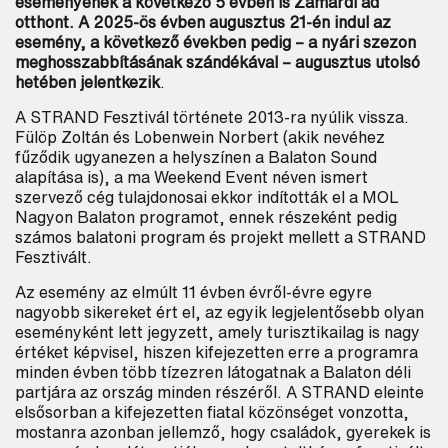
eseményének a következő 5 évben is Zamárdi ad
otthont. A 2025-ös évben augusztus 21-én indul az
esemény, a következő években pedig – a nyári szezon
meghosszabbításának szándékával – augusztus utolsó
hetében jelentkezik
.
A STRAND Fesztivál története 2013-ra nyúlik vissza.
Fülöp Zoltán és Lobenwein Norbert (akik nevéhez
fűződik ugyanezen a helyszínen a Balaton Sound
alapítása is), a ma Weekend Event néven ismert
szervező cég tulajdonosai ekkor indították el a MOL
Nagyon Balaton programot, ennek részeként pedig
számos balatoni program és projekt mellett a STRAND
Fesztivált.
Az esemény az elmúlt 11 évben évről-évre egyre
nagyobb sikereket ért el, az egyik legjelentősebb olyan
eseményként lett jegyzett, amely turisztikailag is nagy
értéket képvisel, hiszen kifejezetten erre a programra
minden évben több tízezren látogatnak a Balaton déli
partjára az ország minden részéről. A STRAND eleinte
elsősorban a kifejezetten fiatal közönséget vonzotta,
mostanra azonban jellemző, hogy családok, gyerekek is