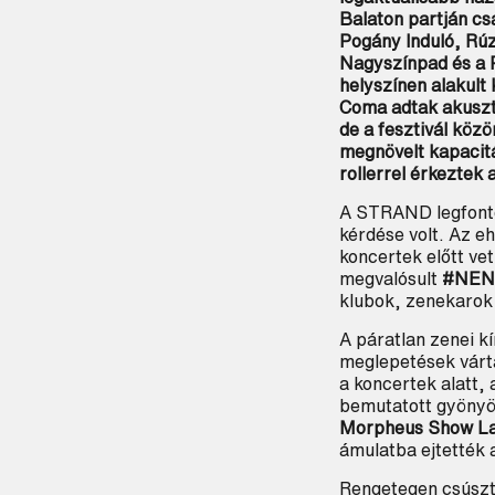
Balaton partján cs
Pogány Induló, Rú
Nagyszínpad és a P
helyszínen alakult
Coma adtak akuszt
de a fesztivál köz
megnövelt kapacitás
rollerrel érkeztek
A STRAND legfontos
kérdése volt. Az e
koncertek előtt ve
megvalósult
#NEN
klubok, zenekarok 
A páratlan zenei k
meglepetések várt
a koncertek alatt,
bemutatott gyönyör
Morpheus Show Lak
ámulatba ejtették 
Rengetegen csúszt