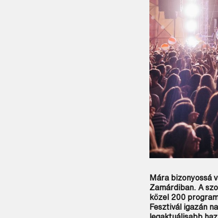
Mára bizonyossá v
Zamárdiban. A szom
közel 200 program
Fesztivál igazán 
legaktuálisabb haz