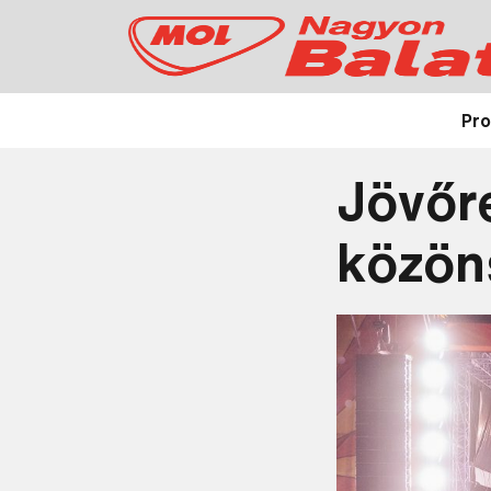
Pr
Jövőre
közön