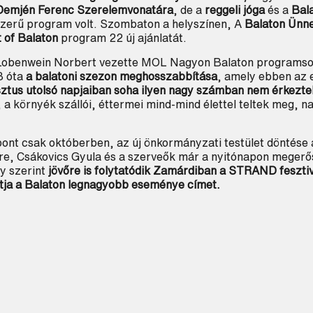
Demjén Ferenc Szerelemvonatára
, de a
reggeli jóga
és a
Bala
zerű program volt. Szombaton a helyszínen, A
Balaton Ünn
 of Balaton
program 22 új ajánlatát.
 Lobenwein Norbert vezette MOL Nagyon Balaton programso
3 óta
a balatoni szezon meghosszabbítása
, amely ebben az 
ztus utolsó napjaiban soha ilyen nagy számban nem érkeztek
, a környék szállói, éttermei mind-mind élettel teltek meg, 
ont csak októberben, az új önkormányzati testület döntése a
re, Csákovics Gyula és a szerveők már a nyitónapon megerő
y szerint
jövőre is folytatódik Zamárdiban a STRAND feszti
a a Balaton legnagyobb eseménye címet.