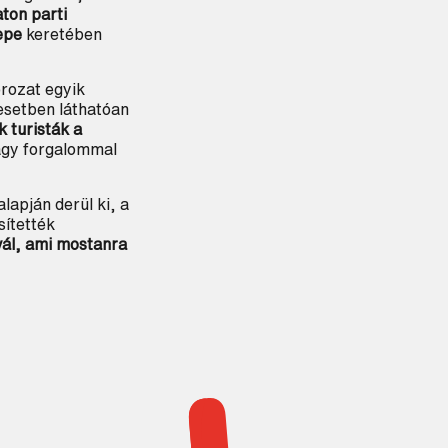
ton parti
epe
keretében
rozat egyik
esetben láthatóan
 turisták a
nagy forgalommal
lapján derül ki, a
sítették
vál, ami mostanra