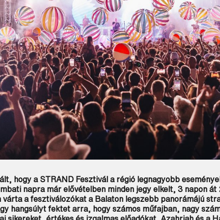
ált, hogy a STRAND Fesztivál a régió legnagyobb események
bati napra már elővételben minden jegy elkelt, 3 napon át 
 várta a fesztiválozókat a Balaton legszebb panorámájú st
nagy hangsúlyt fektet arra, hogy számos műfajban, nagy szá
ai sikereket, értékes és izgalmas előadókat. Azahriah és a H