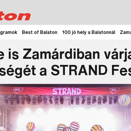
ogramok
Best of Balaton
100 jó hely a Balatonnál
Zamá
 is Zamárdiban várj
ségét a STRAND Fes