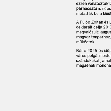
ezren vonatoztak 
párnacsata
is néps
mutatták be a
Best
A Fülöp Zoltán és
deklarált célja 201
megvalósult:
augus
magyar tengerhe
z
működtek.
Bár a 2025-ös időp
város polgármeste
szándékukat, amel
magáénak mondhatj