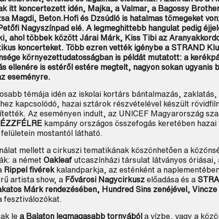
ak itt koncertezett idén, Majka, a Valmar, a Bagossy Broth
zsa Magdi, Beton.Hofi és Dzsúdló is hatalmas tömegeket vo
etőfi Nagyszínpad elé. A legmeghittebb hangulat pedig éjje
 ki, ahol többek között Járai Márk, Kiss Tibi az Aranyakkord
ikus koncerteket. Több ezren vették igénybe a STRAND Kl
önsége környezettudatosságban is példát mutatott: a kerékpá
 ellenére is estéről estére megtelt, nagyon sokan ugyanis bi
 az eseményre.
abb témája idén az iskolai kortárs bántalmazás, zaklatás, 
hhez kapcsolódó, hazai sztárok részvételével készült rövidfi
títették. Az eseményen indult, az UNICEF Magyarország sza
ÉZZFÉLRE
kampány országos összefogás keretében hazai f
felületein mostantól látható.
ínálat mellett a cirkuszi tematikának köszönhetően a közön
ák: a német
Oakleaf
utcaszínházi társulat látványos óriásai,
 a
Rippel fivérek
kalandparkja, az esténként a naplementében
ű artista show, a
Fővárosi Nagycirkusz
előadása és a
STRA
atos Márk rendezésében, Hundred Sins zenéjével, Vincze T
a fesztiválozókat.
Keresés
ak le
a Balaton legmagasabb tornyából
a vízbe, vagy a közö