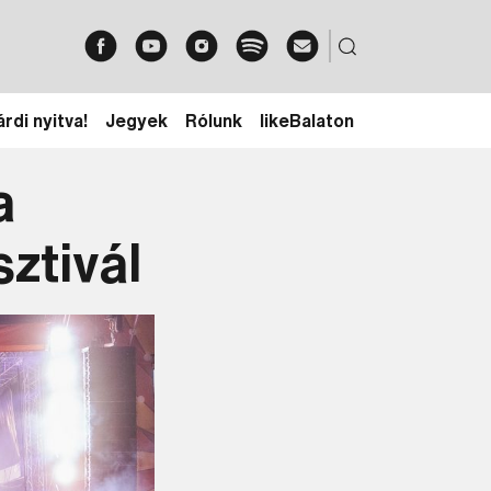
rdi nyitva!
Jegyek
Rólunk
likeBalaton
a
ztivál