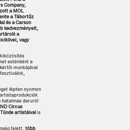
ers Company,
nzott a MOL
lente a Tábortűz
dal és a Carson
ub kedvezményeit,
rtároló a
ciklivel, vagy
kiközösítés
lmet esténként a
kértői munkájával
esztiválok,
séget lépten nyomon
 artistaprodukciók
 hatalmas daruról
ND Circus
ünde artistáival
is
nség felett,
több