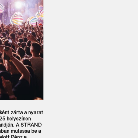
ént zárta a nyarat
25 helyszínen
randján. A STRAND
mban mutassa be a
alott Pénz a