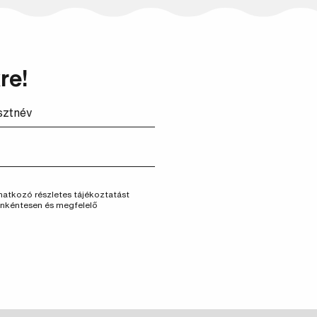
re!
vonatkozó részletes tájékoztatást
önkéntesen és megfelelő