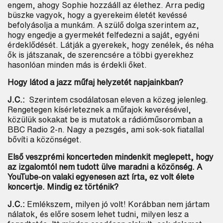
engem, ahogy Sophie hozzááll az élethez. Arra pedig
büszke vagyok, hogy a gyerekeim életét kevéssé
befolyásolja a munkám. A szülő dolga szerintem az,
hogy engedje a gyermekét felfedezni a saját, egyéni
érdeklődését. Látják a gyerekek, hogy zenélek, és néha
ők is játszanak, de szerencsére a többi gyerekhez
hasonlóan minden más is érdekli őket.
Hogy látod a jazz műfaj helyzetét napjainkban?
J.C.:
Szerintem csodálatosan eleven a közeg jelenleg.
Rengetegen kísérleteznek a műfajok keverésével,
közülük sokakat be is mutatok a rádióműsoromban a
BBC Radio 2-n. Nagy a pezsgés, ami sok-sok fiatallal
bővíti a közönséget.
Első veszprémi koncerteden mindenkit meglepett, hogy
az izgalomtól nem tudott ülve maradni a közönség. A
YouTube-on valaki egyenesen azt írta, ez volt élete
koncertje. Mindig ez történik?
J.C.:
Emlékszem, milyen jó volt! Korábban nem jártam
nálatok, és előre sosem lehet tudni, milyen lesz a