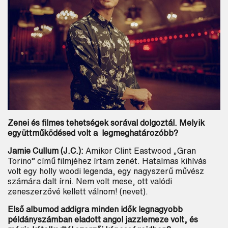
Zenei és filmes tehetségek sorával dolgoztál. Melyik
együttműködésed volt a legmeghatározóbb?
Jamie Cullum (J.C.):
Amikor Clint Eastwood „Gran
Torino” című filmjéhez írtam zenét. Hatalmas kihívás
volt egy holly woodi legenda, egy nagyszerű művész
számára dalt írni. Nem volt mese, ott valódi
zeneszerzővé kellett válnom! (nevet).
Első albumod addigra minden idők legnagyobb
példányszámban eladott angol jazzlemeze volt, és