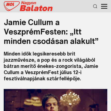
Jamie Cullum a
VeszprémFesten: „Itt
minden csodásan alakult”
Minden idők legsikeresebb brit
jazzművésze, a pop és a rock világából
bátran merítő énekes-zongorista, Jamie
Cullum a VeszprémFest július 12-i
fesztiválnapjának sztárfellépője.