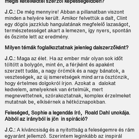
mégis kételkedtél szerzői képességeidben?
J.C.:
De még mennyire! Abban a pillanatban viszont
minden a helyére került. Amikor felvettük a dalt, Clint
egy dögös jazzklub hangulatának megfelelő lazaságot,
természetességet akart a lemezen, így nyers, spontán
és őszinte lett az eredmény.
Milyen témák foglalkoztatnak jelenleg dalszerzőként?
J.C.:
Maga az élet. Ha az ember már olyan sok időt
töltött a bolygón, mint én, a férjként és apaként
szerzett tudás, a nagy örömök és a nagy bánatok, a
veszteségek, az új ismeretségek mind arra ösztönzik,
hogy értelmes dolgokról írjon. Azokat a dalokat
kedvelem, amelyeknek van értelmük, mert
megnevettetnek, szórakoztatnak, komplex érzelmeket
mutatnak be, elkísérnek a hétköznapokban.
Feleséged, Sophie a legendás író,
Roald Dahl unokája.
Abból az irányból is jön
in spiráció?
J.C.:
A kíváncsiság és a nyitottság a feleségemre és rám
egyaránt jellemző. Szerintem leginkább az inspirál