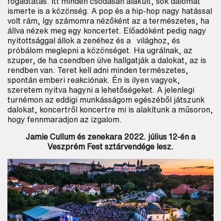
fogadtatás. Itt minden csodásan alakult, sok dalomat
ismerte is a közönség. A pop és a hip-hop nagy hatással
volt rám, így számomra nézőként az a természetes, ha
állva nézek meg egy koncertet. Előadóként pedig nagy
nyitottsággal állok a zenéhez és a világhoz, és
próbálom meglepni a közönséget. Ha ugrálnak, az
Keresés
szuper, de ha csendben ülve hallgatják a dalokat, az is
rendben van. Teret kell adni minden természetes,
spontán emberi reakciónak. Én is ilyen vagyok,
szeretem nyitva hagyni a lehetőségeket. A jelenlegi
turnémon az eddigi munkásságom egészéből játszunk
dalokat, koncertről koncertre mi is alakítunk a műsoron,
hogy fennmaradjon az izgalom.
Jamie Cullum és zenekara 2022. július 12-én a
Veszprém Fest sztárvendége lesz.