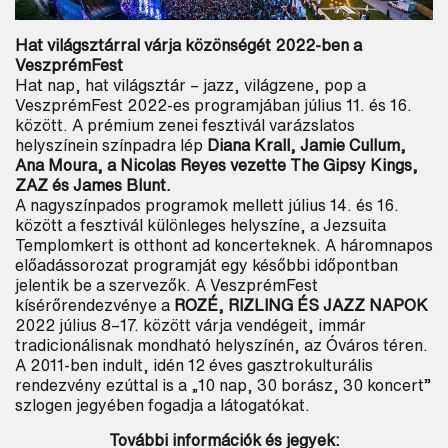
Hat világsztárral várja közönségét 2022-ben a
VeszprémFest
Hat nap, hat világsztár – jazz, világzene, pop a
VeszprémFest 2022-es programjában július 11. és 16.
között. A prémium zenei fesztivál varázslatos
helyszínein színpadra lép
Diana Krall, Jamie Cullum,
Ana Moura, a Nicolas Reyes vezette The Gipsy Kings,
ZAZ és James Blunt.
A nagyszínpados programok mellett július 14. és 16.
között a fesztivál különleges helyszíne, a Jezsuita
Templomkert is otthont ad koncerteknek. A háromnapos
előadássorozat programját egy későbbi időpontban
jelentik be a szervezők. A VeszprémFest
kísérőrendezvénye a
ROZÉ, RIZLING ÉS JAZZ NAPOK
2022 július 8–17. között várja vendégeit, immár
tradicionálisnak mondható helyszínén, az Óváros téren.
A 2011-ben indult, idén 12 éves gasztrokulturális
rendezvény ezúttal is a „10 nap, 30 borász, 30 koncert”
szlogen jegyében fogadja a látogatókat.
További információk és jegyek: