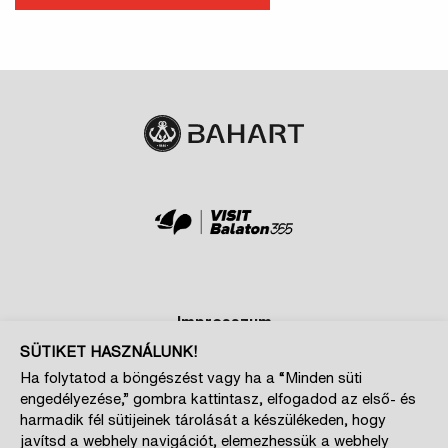
Impresszum
Adatkezelési és cookie tájékoztatók
SÜTIKET HASZNÁLUNK!
Ha folytatod a böngészést vagy ha a “Minden süti
Szponzoroknak
engedélyezése,” gombra kattintasz, elfogadod az első- és
Magazin kiajánló
harmadik fél sütijeinek tárolását a készülékeden, hogy
javítsd a webhely navigációt, elemezhessük a webhely
Cookie beállítások