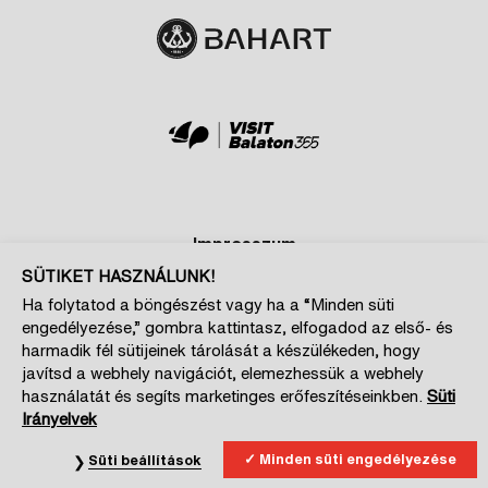
Impresszum
SÜTIKET HASZNÁLUNK!
Adatkezelési és cookie tájékoztatók
Ha folytatod a böngészést vagy ha a “Minden süti
Szponzoroknak
engedélyezése,” gombra kattintasz, elfogadod az első- és
Magazin kiajánló
harmadik fél sütijeinek tárolását a készülékeden, hogy
javítsd a webhely navigációt, elemezhessük a webhely
Cookie beállítások
használatát és segíts marketinges erőfeszítéseinkben.
Süti
Irányelvek
Minden süti engedélyezése
Süti beállítások