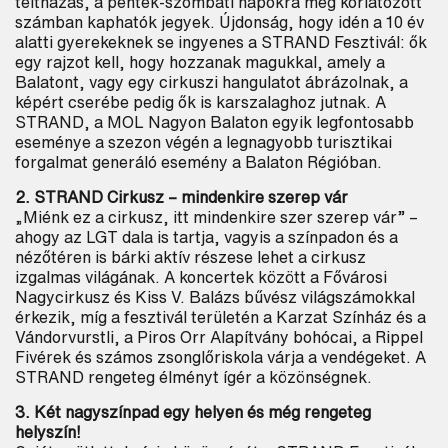
teltházas, a péntek-szombati napokra még korlátozott
számban kaphatók jegyek. Újdonság, hogy idén a 10 év
alatti gyerekeknek se ingyenes a STRAND Fesztivál: ők
egy rajzot kell, hogy hozzanak magukkal, amely a
Balatont, vagy egy cirkuszi hangulatot ábrázolnak, a
képért cserébe pedig ők is karszalaghoz jutnak. A
STRAND, a MOL Nagyon Balaton egyik legfontosabb
eseménye a szezon végén a legnagyobb turisztikai
forgalmat generáló esemény a Balaton Régióban.
2. STRAND Cirkusz – mindenkire szerep vár
„Miénk ez a cirkusz, itt mindenkire szer szerep vár” –
ahogy az LGT dala is tartja, vagyis a színpadon és a
nézőtéren is bárki aktív részese lehet a cirkusz
izgalmas világának. A koncertek között a Fővárosi
Nagycirkusz és Kiss V. Balázs bűvész világszámokkal
érkezik, míg a fesztivál területén a Karzat Színház és a
Vándorvurstli, a Piros Orr Alapítvány bohócai, a Rippel
Fivérek és számos zsonglőriskola várja a vendégeket. A
STRAND rengeteg élményt ígér a közönségnek.
3. Két nagyszínpad egy helyen és még rengeteg
helyszín!