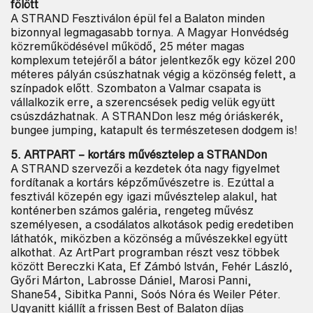
fölött
A STRAND Fesztiválon épül fel a Balaton minden
bizonnyal legmagasabb tornya. A Magyar Honvédség
közreműködésével működő, 25 méter magas
komplexum tetejéről a bátor jelentkezők egy közel 200
méteres pályán csúszhatnak végig a közönség felett, a
színpadok előtt. Szombaton a Valmar csapata is
vállalkozik erre, a szerencsések pedig velük együtt
csúszdázhatnak. A STRANDon lesz még óriáskerék,
bungee jumping, katapult és természetesen dodgem is!
5. ARTPART – kortárs művésztelep a STRANDon
A STRAND szervezői a kezdetek óta nagy figyelmet
fordítanak a kortárs képzőművészetre is. Ezúttal a
fesztivál közepén egy igazi művésztelep alakul, hat
konténerben számos galéria, rengeteg művész
személyesen, a csodálatos alkotások pedig eredetiben
láthatók, miközben a közönség a művészekkel együtt
alkothat. Az ArtPart programban részt vesz többek
között Bereczki Kata, Ef Zámbó István, Fehér László,
Győri Márton, Labrosse Dániel, Marosi Panni,
Shane54, Sibitka Panni, Soós Nóra és Weiler Péter.
Ugyanitt kiállít a frissen Best of Balaton díjas