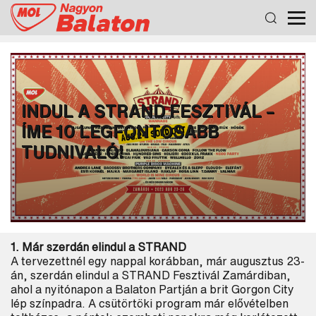
INDUL A STRAND FESZTIVÁL –
ÍME 10 LEGFONTOSABB
TUDNIVALÓ!
1. Már szerdán elindul a STRAND
A tervezettnél egy nappal korábban, már augusztus 23-
án, szerdán elindul a STRAND Fesztivál Zamárdiban,
ahol a nyitónapon a Balaton Partján a brit Gorgon City
lép színpadra. A csütörtöki program már elővételben