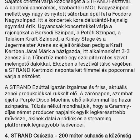
Sajátos ötlettel várja közönségét a STRAND Fesztivál.
A balatoni panorámás, szabadtéri MOL Nagyszínpad
mellett egy nagy és nyitott sátorban épül fel a Foodora
Nagyszínpad. Itt a koncertek kora délutántól-hajnalig
egymást érik. Ugyancsak koncertekkel várja a
rajongókat a Borsodi Színpad, a Petőfi Színpad, a
Telekom Kraft Színpad, a Kinley Stage és a
Jagermeister Arena az éjjeli órákban pedig a Kraft
Kertben Járai Márk a házigazda, itt alkalmanként 3-3
zenész ül a Tűbortűz mellé egy szál gitárral és szívet
melengető dalokkal. Eközben a fesztivál túlsó végében
a STRAND Kertmozi naponta két filmmel és popcornnal
várja a nézőket.
A STRAND Ezúttal igazán izgalmas és friss, aktuális
zenei produkciókkal rukkolt elő. A zárónapon, szombat
éjjel a Purple Disco Machine első alkalommal lép hazai
színpadra. Túlzás nélkül mondhatjuk, hogy a Grammy-
díjas német producer napjaink egyik legkeresettebb
művésze, akinek dalai a rádiók és a streaming
platformok legnagyobb kedvencei.
4. STRAND Csúszda – 200 méter suhanás a közönség