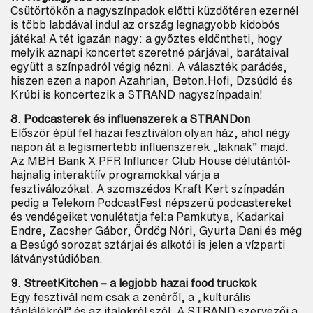
Csütörtökön a nagyszínpadok előtti küzdőtéren ezernél
is több labdával indul az ország legnagyobb kidobós
játéka! A tét igazán nagy: a győztes eldöntheti, hogy
melyik aznapi koncertet szeretné párjával, barátaival
együtt a színpadról végig nézni. A választék parádés,
hiszen ezen a napon Azahrian, Beton.Hofi, Dzsúdló és
Krúbi is koncertezik a STRAND nagyszínpadain!
8. Podcasterek és influenszerek a STRANDon
Először épül fel hazai fesztiválon olyan ház, ahol négy
napon át a legismertebb influenszerek „laknak” majd.
Az MBH Bank X PFR Influncer Club House délutántól-
hajnalig interaktíív programokkal várja a
fesztiválozókat. A szomszédos Kraft Kert színpadán
pedig a Telekom PodcastFest népszerű podcastereket
és vendégeiket vonulétatja fel:a Pamkutya, Kadarkai
Endre, Zacsher Gábor, Ördög Nóri, Gyurta Dani és még
a Besúgó sorozat sztárjai és alkotói is jelen a vízparti
látványstúdióban.
9. StreetKitchen – a legjobb hazai food truckok
Egy fesztivál nem csak a zenéről, a „kulturális
táplálékról” és az italokról szól. A STRAND szervezői a