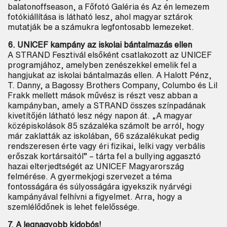
balatonoffseason, a Főfotó Galéria és Az én lemezem
fotókiállítása is látható lesz, ahol magyar sztárok
mutatják be a számukra legfontosabb lemezeket.
6. UNICEF kampány az iskolai bántalmazás ellen
A STRAND Fesztivál elsőként csatlakozott az UNICEF
programjához, amelyben zenészekkel emelik fel a
hangjukat az iskolai bántalmazás ellen. A Halott Pénz,
T. Danny, a Bagossy Brothers Company, Columbo és Lil
Frakk mellett mások művész is részt vesz abban a
kampányban, amely a STRAND összes színpadának
kivetítőjén látható lesz négy napon át. „A magyar
középiskolások 85 százaléka számolt be arról, hogy
már zaklatták az iskolában, 66 százalékukat pedig
Keresés
rendszeresen érte vagy éri fizikai, lelki vagy verbális
erőszak kortársaitól” – tárta fel a bullying aggasztó
hazai elterjedtségét az UNICEF Magyarország
felmérése. A gyermekjogi szervezet a téma
fontosságára és súlyosságára igyekszik nyárvégi
kampányával felhívni a figyelmet. Arra, hogy a
szemlélődőnek is lehet felelőssége.
7. A legnagyobb kidobós!