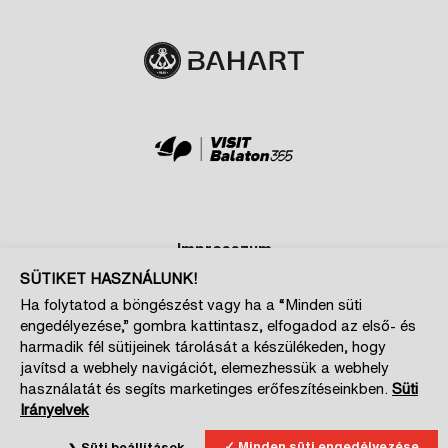
Impresszum
SÜTIKET HASZNÁLUNK!
Adatkezelési és cookie tájékoztatók
Ha folytatod a böngészést vagy ha a “Minden süti
Szponzoroknak
engedélyezése,” gombra kattintasz, elfogadod az első- és
Magazin kiajánló
harmadik fél sütijeinek tárolását a készülékeden, hogy
javítsd a webhely navigációt, elemezhessük a webhely
Cookie beállítások
használatát és segíts marketinges erőfeszítéseinkben.
Süti
Irányelvek
Minden süti engedélyezése
Süti beállítások