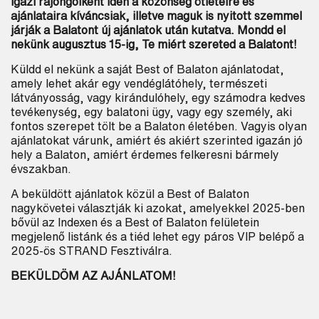
igazi rajongóiként idén a közönség ötleteire és
ajánlataira kíváncsiak, illetve maguk is nyitott szemmel
járják a Balatont új ajánlatok után kutatva. Mondd el
nekünk augusztus 15-ig, Te miért szereted a Balatont!
Küldd el nekünk a saját
Best of Balaton
ajánlatodat,
amely lehet akár egy vendéglátóhely, természeti
látványosság, vagy kirándulóhely, egy számodra kedves
tevékenység, egy balatoni ügy, vagy egy személy, aki
fontos szerepet tölt be a Balaton életében. Vagyis olyan
ajánlatokat várunk, amiért és akiért szerinted igazán jó
hely a Balaton, amiért érdemes felkeresni bármely
évszakban.
A beküldött ajánlatok közül a
Best of Balaton
nagykövetei választják ki azokat, amelyekkel 2025-ben
bővül az Indexen és a
Best of Balaton
felületein
megjelenő listánk és a tiéd lehet egy páros VIP belépő a
2025-ös STRAND Fesztiválra.
BEKÜLDÖM AZ AJÁNLATOM!