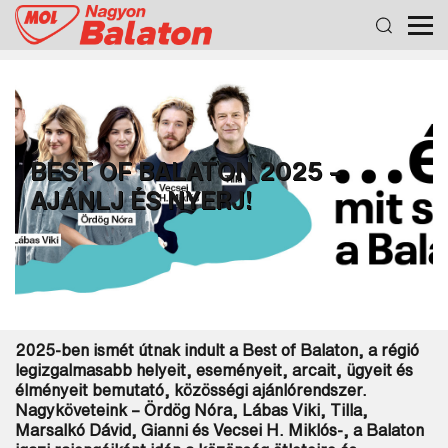
BEST OF BALATON 2025 –
AJÁNLJ ÉS NYERJ!
2025-ben ismét útnak indult a
Best of Balaton
, a régió
legizgalmasabb helyeit, eseményeit, arcait, ügyeit és
élményeit bemutató, közösségi ajánlórendszer.
Nagyköveteink – Ördög Nóra, Lábas Viki, Tilla,
Marsalkó Dávid, Gianni és Vecsei H. Miklós-, a Balaton