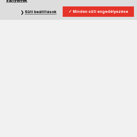
Irányelvek
Minden süti engedélyezése
Süti beállítások
Iratkozz fel hírlevelünkre!
Kijelentem, hogy elmúltam 16 éves.
Az
Adatkezelési Tájékoztatóban
foglalt, hírlevélre vonatkozó
részletes tájékoztatást elolvastam, megértettem, az abban
foglaltakhoz, - önkéntesen és megfelelő tájékoztatást követően -
hozzájárulok
Feliratkozom