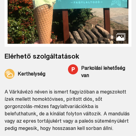
Elérhető szolgáltatások
Parkolási lehetőség
Kerthelység
van
A Várkávézó néven is ismert fagyizóban a megszokott
ízek mellett homoktövises, pirított diós, sőt
gorgonzolás-mézes fagylaltvariációkba is
belefuthatunk, de a kínálat folyton változik. A mandulás
vagy az epres tortájukért vagy a paleós süteményükért
pedig megesik, hogy hosszasan kell sorban állni.