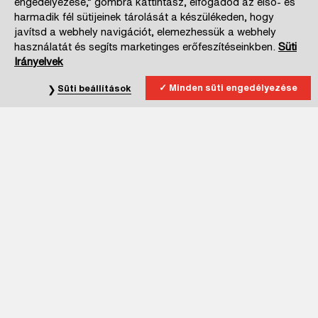
engedélyezése,” gombra kattintasz, elfogadod az első- és
harmadik fél sütijeinek tárolását a készülékeden, hogy
javítsd a webhely navigációt, elemezhessük a webhely
használatát és segíts marketinges erőfeszítéseinkben.
Süti
Irányelvek
Minden süti engedélyezése
Süti beállítások
Iratkozz fel hírlevelünkre!
Kijelentem, hogy elmúltam 16 éves.
Az
Adatkezelési Tájékoztatóban
foglalt, hírlevélre vonatkozó
részletes tájékoztatást elolvastam, megértettem, az abban
foglaltakhoz, - önkéntesen és megfelelő tájékoztatást követően -