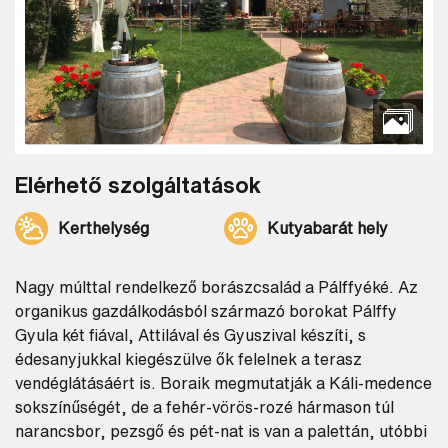
Elérhető szolgáltatások
Kerthelység
Kutyabarát hely
Nagy múlttal rendelkező borászcsalád a Pálffyéké. Az
organikus gazdálkodásból származó borokat Pálffy
Gyula két fiával, Attilával és Gyuszival készíti, s
édesanyjukkal kiegészülve ők felelnek a terasz
vendéglátásáért is. Boraik megmutatják a Káli-medence
sokszínűségét, de a fehér-vörös-rozé hármason túl
narancsbor, pezsgő és pét-nat is van a palettán, utóbbi