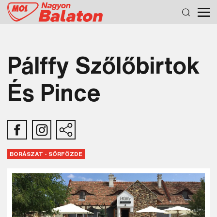
Pálffy Szőlőbirtok
És Pince
BORÁSZAT - SÖRFŐZDE