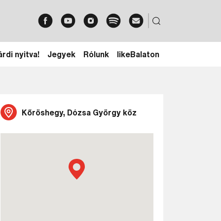
rdi nyitva!
Jegyek
Rólunk
likeBalaton
Kőröshegy, Dózsa György köz