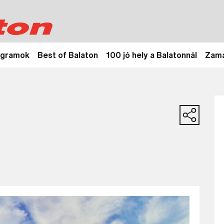
ogramok
Best of Balaton
100 jó hely a Balatonnál
Zamá