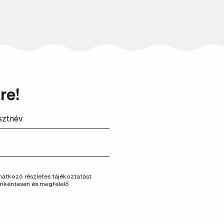
Keresés
re!
vonatkozó részletes tájékoztatást
önkéntesen és megfelelő