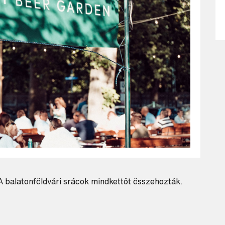
 A balatonföldvári srácok mindkettőt összehozták.
Keresés