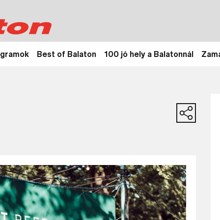
ogramok
Best of Balaton
100 jó hely a Balatonnál
Zamá