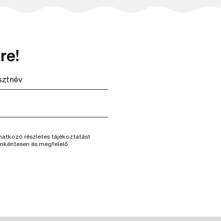
re!
vonatkozó részletes tájékoztatást
önkéntesen és megfelelő