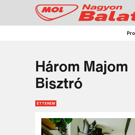
Pr
Három Majom
Bisztró
ÉTTEREM