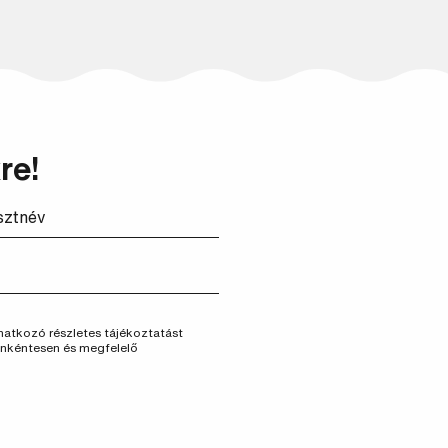
re!
vonatkozó részletes tájékoztatást
önkéntesen és megfelelő