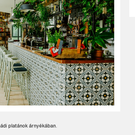
lmádi platánok árnyékában.
Keresés