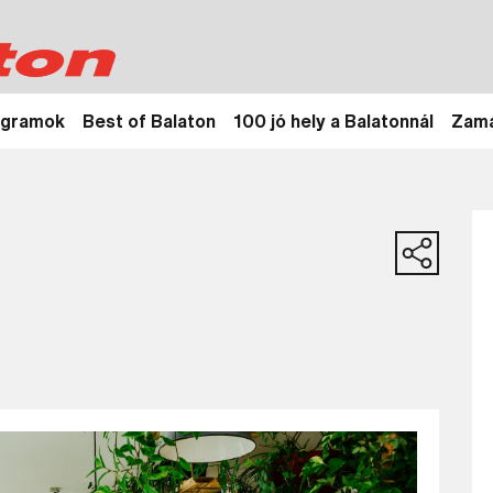
ogramok
Best of Balaton
100 jó hely a Balatonnál
Zamá