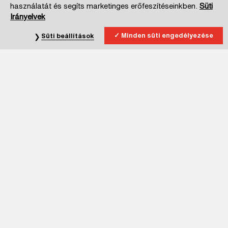
használatát és segíts marketinges erőfeszítéseinkben.
Süti
Irányelvek
Minden süti engedélyezése
Süti beállítások
Iratkozz fel hírlevelünkre!
Kijelentem, hogy elmúltam 16 éves.
Az
Adatkezelési Tájékoztatóban
foglalt, hírlevélre vonatkozó
részletes tájékoztatást elolvastam, megértettem, az abban
foglaltakhoz, - önkéntesen és megfelelő tájékoztatást követően -
hozzájárulok