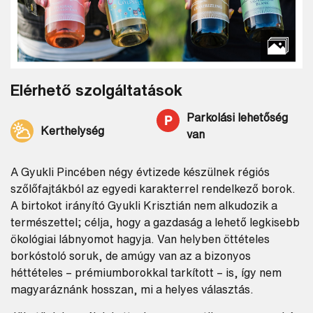
Elérhető szolgáltatások
Parkolási lehetőség
Kerthelység
van
A Gyukli Pincében négy évtizede készülnek régiós
szőlőfajtákból az egyedi karakterrel rendelkező borok.
A birtokot irányító Gyukli Krisztián nem alkudozik a
természettel; célja, hogy a gazdaság a lehető legkisebb
ökológiai lábnyomot hagyja. Van helyben öttételes
borkóstoló soruk, de amúgy van az a bizonyos
héttételes – prémiumborokkal tarkított – is, így nem
magyaráznánk hosszan, mi a helyes választás.