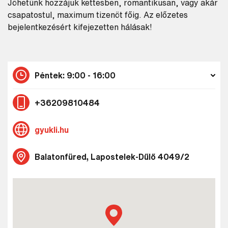
Jöhetünk hozzájuk kettesben, romantikusan, vagy akár
csapatostul, maximum tizenöt főig. Az előzetes
bejelentkezésért kifejezetten hálásak!
Péntek: 9:00 - 16:00
+36209810484
gyukli.hu
Balatonfüred, Lapostelek-Dűlő 4049/2
Keresés