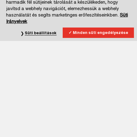
harmadik fél sütijeinek tárolását a készülékeden, hogy
javítsd a webhely navigációt, elemezhessük a webhely
használatát és segíts marketinges erőfeszítéseinkben.
Süti
Irányelvek
Minden süti engedélyezése
Süti beállítások
Iratkozz fel hírlevelünkre!
Kijelentem, hogy elmúltam 16 éves.
Az
Adatkezelési Tájékoztatóban
foglalt, hírlevélre vonatkozó
részletes tájékoztatást elolvastam, megértettem, az abban
foglaltakhoz, - önkéntesen és megfelelő tájékoztatást követően -
hozzájárulok