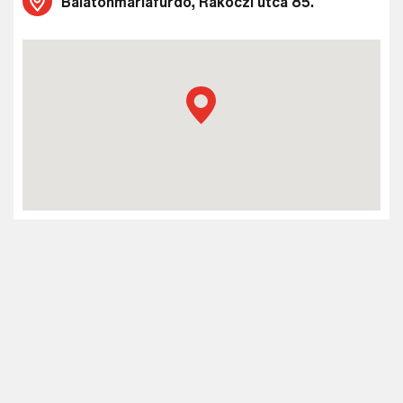
Balatonmáriafürdő, Rákóczi utca 85.
Keresés